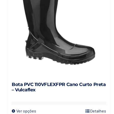
Bota PVC 110VFLEXFPR Cano Curto Preta
– Vulcaflex
Ver opções
Detalhes
Este