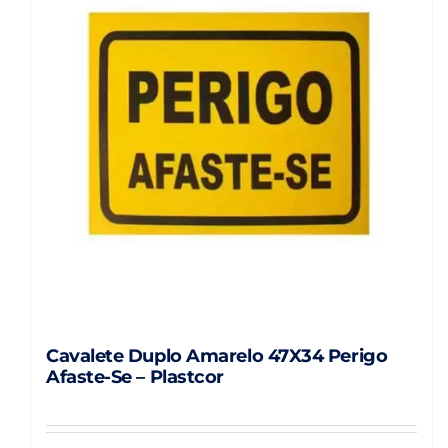
As
opções
podem
ser
escolhidas
na
página
do
produto
Cavalete Duplo Amarelo 47X34 Perigo
Afaste-Se – Plastcor