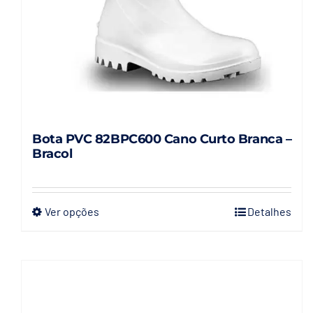
página
do
produto
Bota PVC 82BPC600 Cano Curto Branca –
Bracol
Ver opções
Detalhes
Este
produto
tem
várias
variantes.