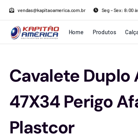
Ir
vendas@kapitaoamerica.com.br
Seg – Sex: 8:00 à
para
o
Home
Produtos
Calç
conteúdo
Cavalete Duplo
47X34 Perigo Af
Plastcor