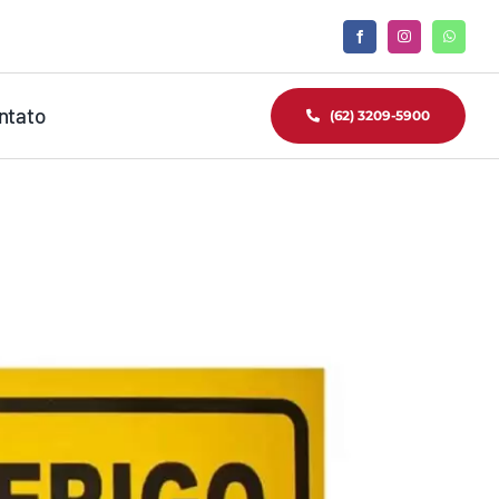
ntato
(62) 3209-5900