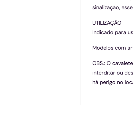
sinalização, es
UTILIZAÇÃO
Indicado para u
Modelos com art
OBS.: O cavalete
interditar ou d
há perigo no lo