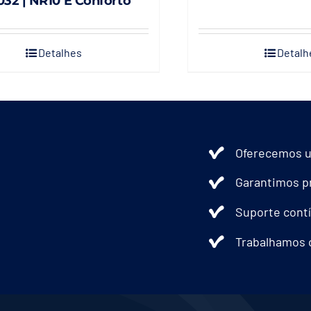
32 | NR10 E Conforto
Detalhes
Detalh
Oferecemos u
Garantimos pr
Suporte contí
Trabalhamos 