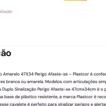
lização
ção
o Amarelo 47X34 Perigo Afaste-se – Plastcor é confec
res branca ou amarela. Modelos com articulações sim
a Duplo Sinalização Perigo Afaste-se 47cmx34cm é o p
a base de plástico resistente, a marca Plastcor é rec
e, esse cavalete é perfeito para sinalizar perigos e al