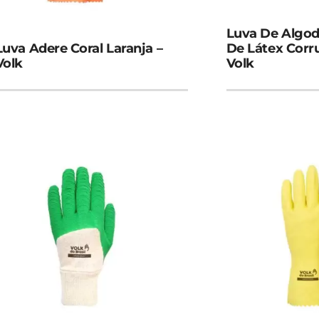
Luva De Algo
Luva Adere Coral Laranja –
De Látex Corr
Volk
Volk