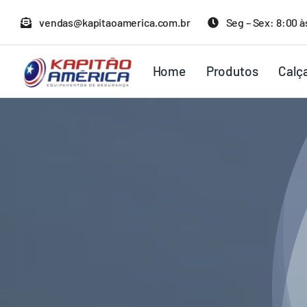
Ir
vendas@kapitaoamerica.com.br
Seg – Sex: 8:00 à
para
o
Home
Produtos
Calç
conteúdo