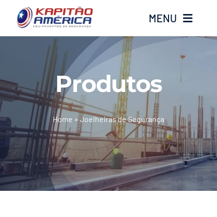
Ir
MENU
para
o
conteúdo
Home
Produtos
Produtos
Calçados
Home
»
Joelheiras de Segurança
Luvas
Altura
Óculos