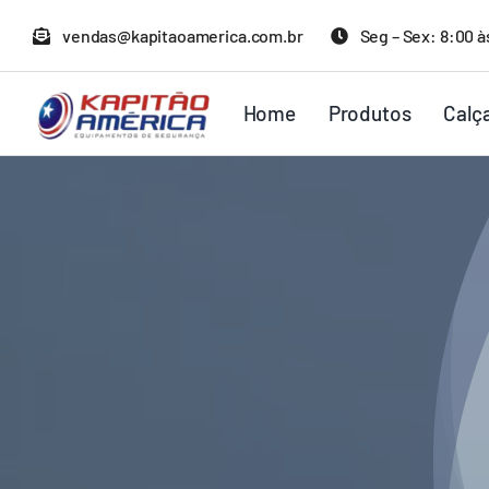
Ir
vendas@kapitaoamerica.com.br
Seg – Sex: 8:00 à
para
o
Home
Produtos
Calç
conteúdo