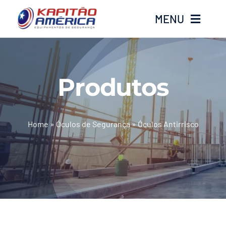
Ir
MENU
para
o
conteúdo
Home
Produtos
Produtos
Calçados
Home
»
Óculos de Segurança
»
Óculos Antirrisco
Luvas
Altura
Óculos