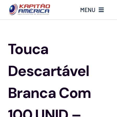
Ir
MENU
para
o
conteúdo
Home
Touca
Produtos
Calçados
Descartável
Luvas
Branca Com
Altura
100 UNID –
Óculos