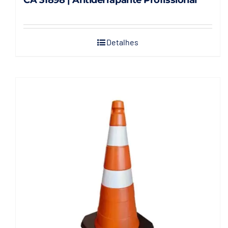
CA 31898 | Antiderrapante Profissional
Detalhes