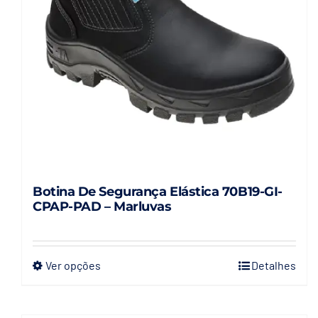
Botina De Segurança Elástica 70B19-GI-
CPAP-PAD – Marluvas
Ver opções
Detalhes
Este
produto
tem