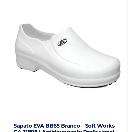
várias
variantes.
As
opções
podem
ser
escolhidas
na
página
do
produto
Sapato EVA BB65 Branco – Soft Works