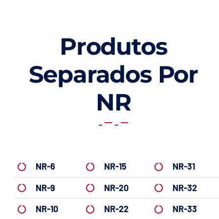
Produtos
Separados Por
NR
NR-6
NR-15
NR-31
NR-9
NR-20
NR-32
NR-10
NR-22
NR-33