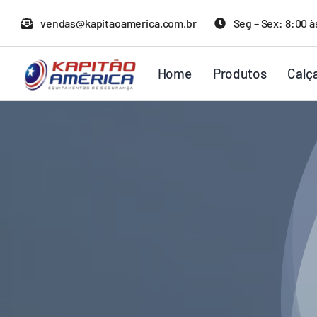
Ir
vendas@kapitaoamerica.com.br
Seg – Sex: 8:00 à
para
o
Home
Produtos
Calç
conteúdo