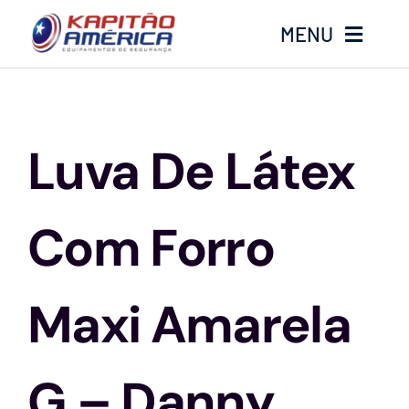
Ir
MENU
para
o
conteúdo
Home
Luva De Látex
Produtos
Calçados
Com Forro
Luvas
Maxi Amarela
Altura
G – Danny
Óculos