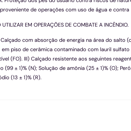
Proteção dos pés do usuário contra riscos de naturez
proveniente de operações com uso de água e contra r
 UTILIZAR EM OPERAÇÕES DE COMBATE A INCÊNDIO.
Calçado com absorção de energia na área do salto (ca
m piso de cerâmica contaminado com lauril sulfato de
vel (FO). III) Calçado resistente aos seguintes reage
co (99 ± 1)% (N); Solução de amônia (25 ± 1)% (O); Peró
dio (13 ± 1)% (R).