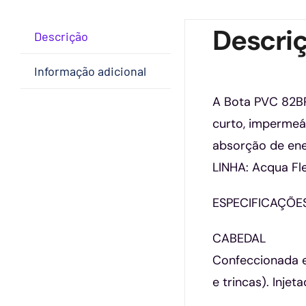
Descri
Descrição
Informação adicional
A Bota PVC 82BP
curto, impermeáv
absorção de ene
LINHA: Acqua Fle
ESPECIFICAÇÕE
CABEDAL
Confeccionada em
e trincas). Inje