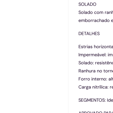
SOLADO
Solado com ranh
emborrachado e 
DETALHES
Estrias horizonta
Impermeável: i
Solado: resistê
Ranhura no torno
Forro interno: a
Carga nitrílica: 
SEGMENTOS: Ideal