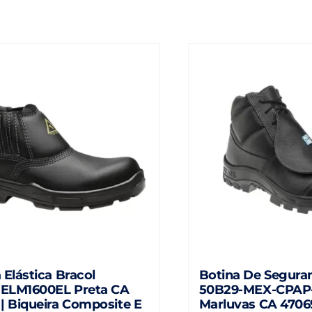
 Elástica Bracol
Botina De Segura
ELM1600EL Preta CA
50B29-MEX-CPAP
| Biqueira Composite E
Marluvas CA 47069