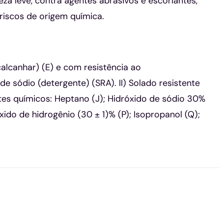
a leve, contra agentes abrasivos e escoriantes,
iscos de origem química.
lcanhar) (E) e com resistência ao
 sódio (detergente) (SRA). II) Solado resistente
ntes químicos: Heptano (J); Hidróxido de sódio 30%
xido de hidrogênio (30 ± 1)% (P); Isopropanol (Q);