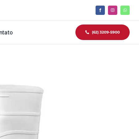
ntato
(62) 3209-5900