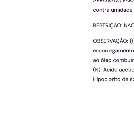
APROVADO PARA: 
contra umidade 
RESTRIÇÃO: NÃO
OBSERVAÇÃO: I) 
escorregamento e
ao óleo combustí
(K); Acido acéti
Hipoclorito de só