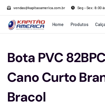
Ir
vendas@kapitaoamerica.com.br
Seg – Sex: 8:00 à
para
o
Home
Produtos
Calç
conteúdo
Bota PVC 82BP
Cano Curto Bra
Bracol