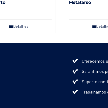
rto
Metatarso
Detalhes
Detalh
Oferecemos u
Garantimos pr
Suporte contí
Trabalhamos 