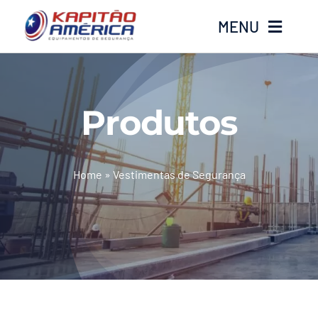
Ir
MENU
para
o
conteúdo
Home
Produtos
Produtos
Calçados
Home
»
Vestimentas de Segurança
Luvas
Altura
Óculos