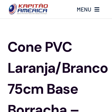
Ir
MENU
para
o
conteúdo
Home
Cone PVC
Produtos
Calçados
Laranja/Branco
Luvas
75cm Base
Altura
Borracha –
Óculos