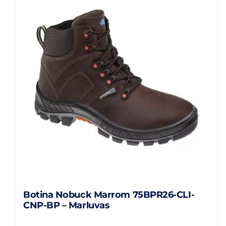
variantes.
As
opções
podem
ser
escolhidas
na
página
do
produto
Botina Nobuck Marrom 75BPR26-CLI-
CNP-BP – Marluvas