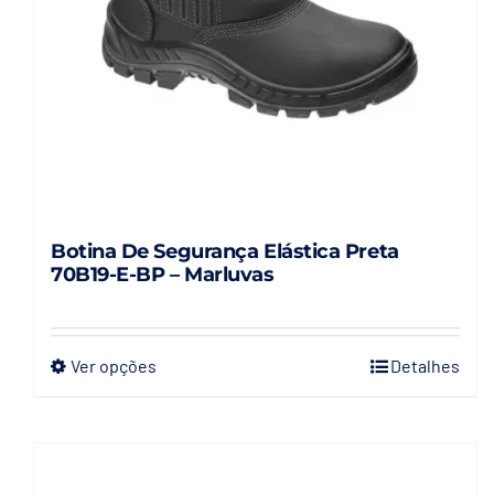
Botina De Segurança Elástica Preta
70B19-E-BP – Marluvas
Ver opções
Detalhes
Este
produto
tem
várias