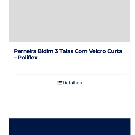
página
do
produto
Perneira Bidim 3 Talas Com Velcro Curta
– Poliflex
Detalhes