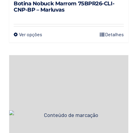
Botina Nobuck Marrom 75BPR26-CLI-
CNP-BP – Marluvas
Ver opções
Detalhes
Este
produto
tem
várias
variantes.
As
opções
podem
ser
escolhidas
na