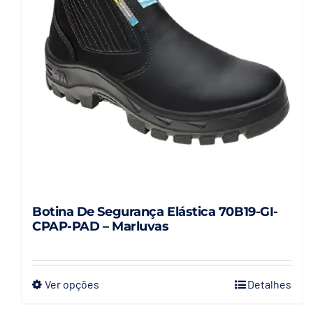
Botina De Segurança Elástica 70B19-GI-
CPAP-PAD – Marluvas
Ver opções
Detalhes
Este
produto