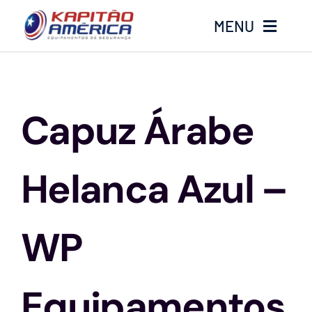
Ir
MENU
para
o
conteúdo
Home
Capuz Árabe
Produtos
Calçados
Helanca Azul –
Luvas
WP
Altura
Equipamentos
Óculos