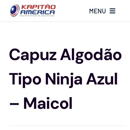
Ir
MENU
para
o
conteúdo
Home
Capuz Algodão
Produtos
Calçados
Tipo Ninja Azul
Luvas
– Maicol
Altura
Óculos