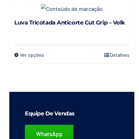
Luva Tricotada Anticorte Cut Grip – Volk
Ver opções
Detalhes
Este
produto
tem
várias
variantes.
As
opções
Equipe De Vendas
podem
ser
WhatsApp