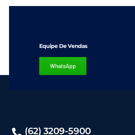
tem
várias
variantes.
As
opções
Equipe De Vendas
podem
ser
WhatsApp
escolhidas
na
página
do
produto
(62) 3209-5900