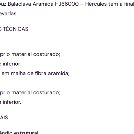
puz Balaclava Aramida HJ66000 – Hércules tem a fina
evadas.
S TÉCNICAS
prio material costurado;
 inferior;
 em malha de fibra aramida;
prio material costurado;
 inferior.
AIS
ndio estrutural