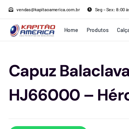
Ir
vendas@kapitaoamerica.com.br
Seg – Sex: 8:00 à
para
o
Home
Produtos
Calç
conteúdo
Capuz Balaclav
HJ66000 – Hér