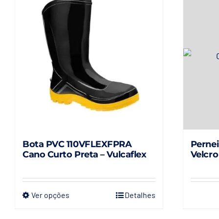
Bota PVC 110VFLEXFPRA
Pernei
Cano Curto Preta – Vulcaflex
Velcro
Ver opções
Detalhes
Este
produto