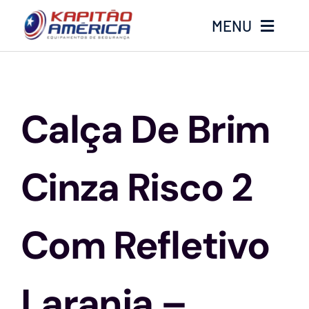
Ir
MENU
para
o
conteúdo
Home
Calça De Brim
Produtos
Calçados
Cinza Risco 2
Luvas
Com Refletivo
Altura
Laranja –
Óculos