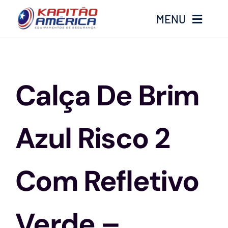
Ir
MENU
para
o
conteúdo
Home
Calça De Brim
Produtos
Calçados
Azul Risco 2
Luvas
Com Refletivo
Altura
Verde –
Óculos