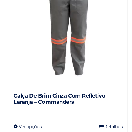
Calça De Brim Cinza Com Refletivo
Laranja – Commanders
Ver opções
Detalhes
Este