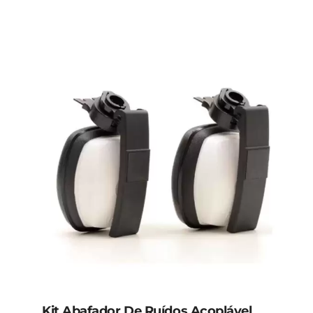
Kit Abafador De Ruídos Acoplável