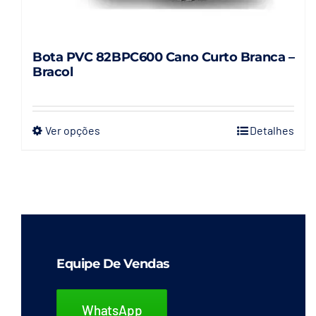
Bota PVC 82BPC600 Cano Curto Branca –
Bracol
Ver opções
Detalhes
Este
produto
tem
várias
variantes.
As
opções
Equipe De Vendas
podem
ser
WhatsApp