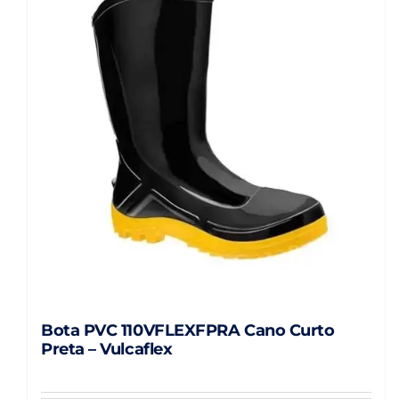
As
opções
podem
ser
escolhidas
na
página
do
produto
Bota PVC 110VFLEXFPRA Cano Curto
Preta – Vulcaflex