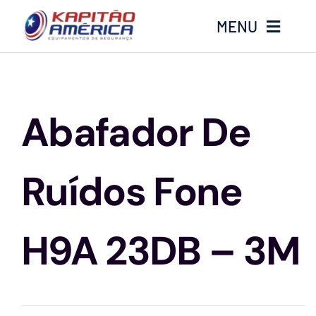
Ir
MENU
para
o
conteúdo
Home
Abafador De
Produtos
Calçados
Ruídos Fone
Luvas
H9A 23DB – 3M
Altura
Óculos