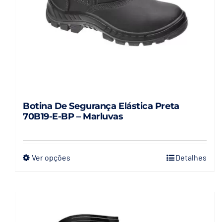
Botina De Segurança Elástica Preta
70B19-E-BP – Marluvas
Ver opções
Detalhes
Este
produto
tem
várias
variantes.