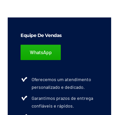
tem
várias
variantes.
As
opções
Equipe De Vendas
podem
ser
WhatsApp
escolhidas
na
página
Oferecemos um atendimento
do
personalizado e dedicado.
produto
Garantimos prazos de entrega
confiáveis e rápidos.