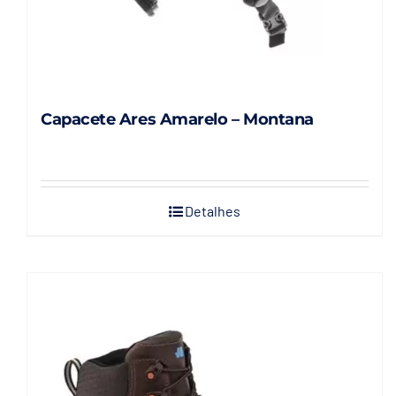
produto
Capacete Ares Amarelo – Montana
Detalhes