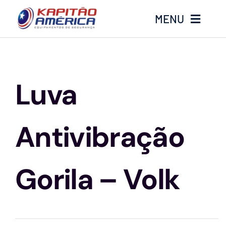
Ir
MENU
para
o
conteúdo
Home
Luva
Produtos
Calçados
Antivibração
Luvas
Gorila – Volk
Altura
Óculos