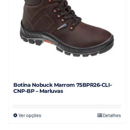
Botina Nobuck Marrom 75BPR26-CLI-
CNP-BP – Marluvas
Ver opções
Detalhes
Este
produto