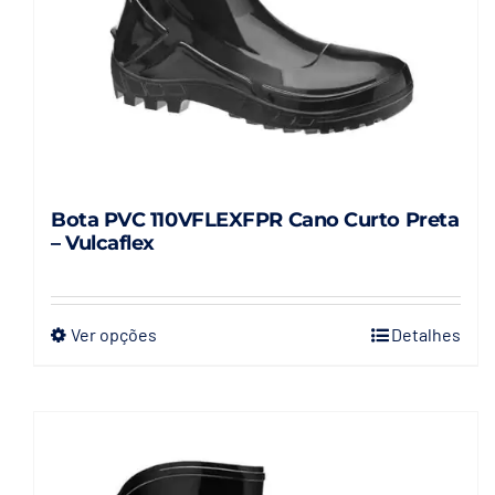
página
do
produto
Bota PVC 110VFLEXFPR Cano Curto Preta
– Vulcaflex
Ver opções
Detalhes
Este
produto
tem
várias
variantes.