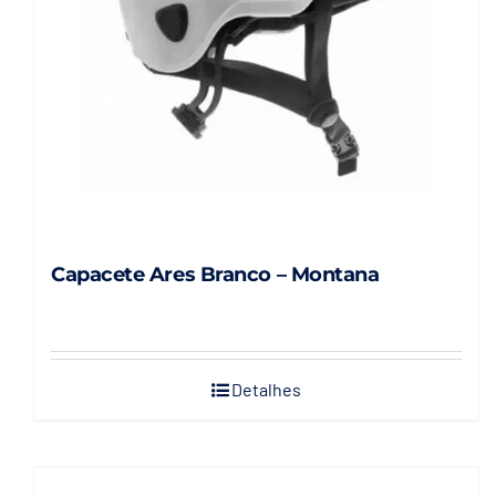
escolhidas
na
página
do
produto
Capacete Ares Branco – Montana
Detalhes