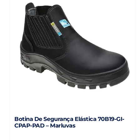
variantes.
As
opções
podem
ser
escolhidas
na
página
do
produto
Botina De Segurança Elástica 70B19-GI-
CPAP-PAD – Marluvas