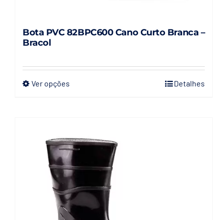
Bota PVC 82BPC600 Cano Curto Branca –
Bracol
Ver opções
Detalhes
Este
produto
tem
várias
variantes.
As
opções
podem
ser
escolhidas