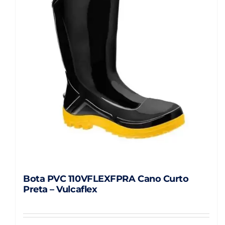
As
opções
podem
ser
escolhidas
na
página
do
produto
Bota PVC 110VFLEXFPRA Cano Curto
Preta – Vulcaflex