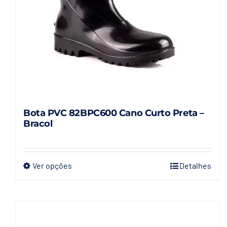
na
página
do
produto
Bota PVC 82BPC600 Cano Curto Preta –
Bracol
Ver opções
Detalhes
Este
produto
tem
várias