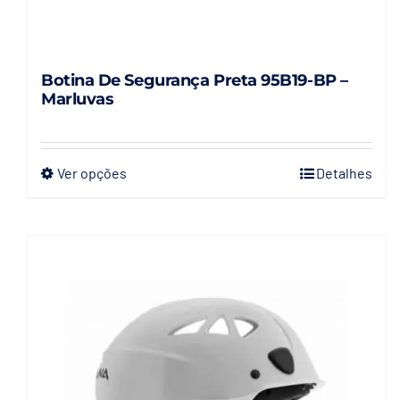
Botina De Segurança Preta 95B19-BP –
Marluvas
Ver opções
Detalhes
Este
produto
tem
várias
variantes.
As
opções
podem
ser