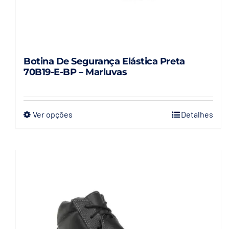
Botina De Segurança Elástica Preta
70B19-E-BP – Marluvas
Ver opções
Detalhes
Este
produto
tem
várias
variantes.
As
opções
podem