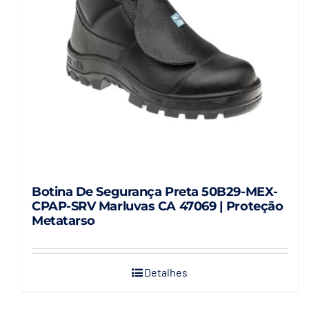
ser
escolhidas
na
página
do
produto
Botina De Segurança Preta 50B29-MEX-
CPAP-SRV Marluvas CA 47069 | Proteção
Metatarso
Detalhes