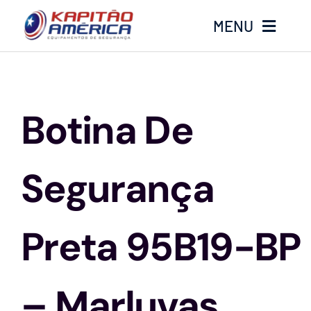
Ir
MENU
para
o
conteúdo
Home
Botina De
Produtos
Calçados
Segurança
Luvas
Preta 95B19-BP
Altura
– Marluvas
Óculos