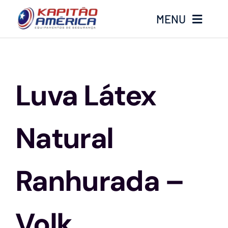
Ir
MENU
para
o
conteúdo
Home
Luva Látex
Produtos
Calçados
Natural
Luvas
Ranhurada –
Altura
Volk
Óculos