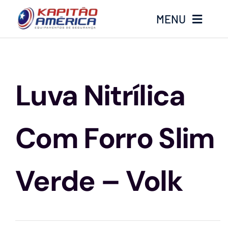
Ir
MENU
para
o
conteúdo
Home
Luva Nitrílica
Produtos
Calçados
Com Forro Slim
Luvas
Verde – Volk
Altura
Óculos