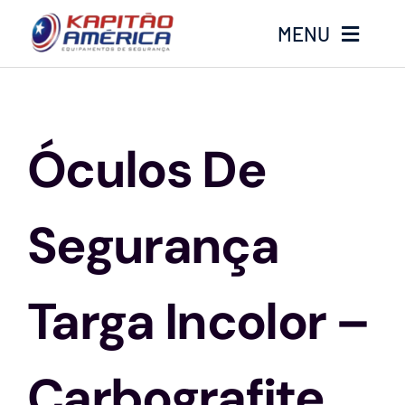
Ir
MENU
para
o
conteúdo
Home
Óculos De
Produtos
Calçados
Segurança
Luvas
Targa Incolor –
Altura
Carbografite
Óculos