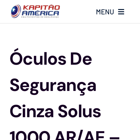
Ir
MENU
para
o
conteúdo
Home
Óculos De
Produtos
Calçados
Segurança
Luvas
Cinza Solus
Altura
1000 AR/AE –
Óculos