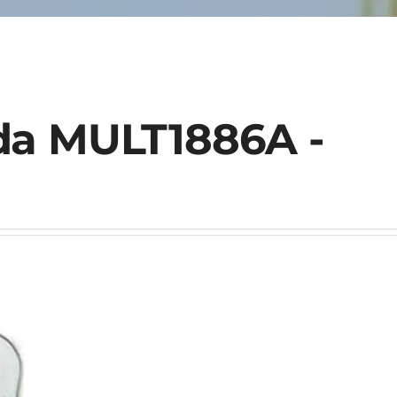
da MULT1886A -