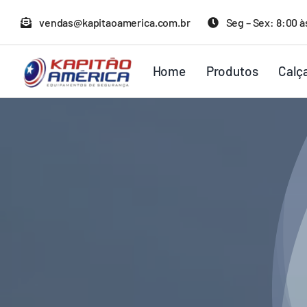
Ir
vendas@kapitaoamerica.com.br
Seg – Sex: 8:00 à
para
o
Home
Produtos
Calç
conteúdo