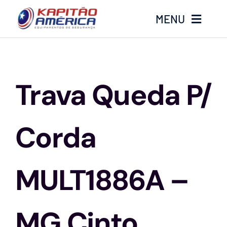
Ir
MENU
para
o
conteúdo
Home
Trava Queda P/
Produtos
Calçados
Corda
Luvas
MULT1886A –
Altura
MG Cinto
Óculos