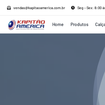
Ir
vendas@kapitaoamerica.com.br
Seg – Sex: 8:00 à
para
o
Home
Produtos
Calç
conteúdo