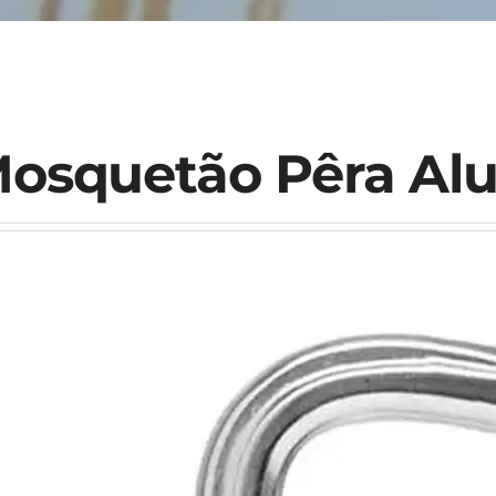
osquetão Pêra Al