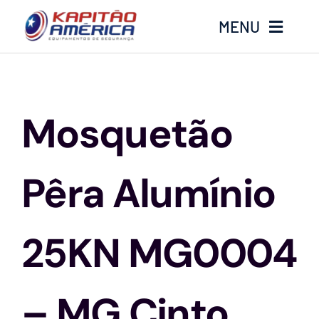
Ir
MENU
para
o
conteúdo
Home
Mosquetão
Produtos
Calçados
Pêra Alumínio
Luvas
25KN MG0004
Altura
– MG Cinto
Óculos