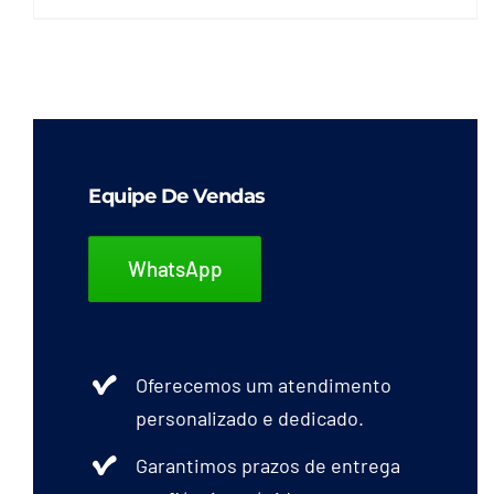
produto
tem
várias
variantes.
As
opções
Equipe De Vendas
podem
ser
WhatsApp
escolhidas
na
página
Oferecemos um atendimento
do
personalizado e dedicado.
produto
Garantimos prazos de entrega