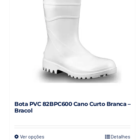
Bota PVC 82BPC600 Cano Curto Branca –
Bracol
Ver opções
Detalhes
Este