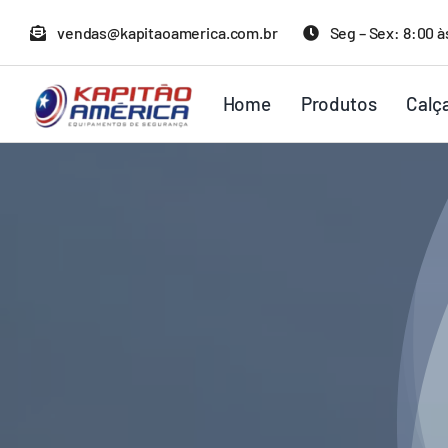
Ir
vendas@kapitaoamerica.com.br
Seg – Sex: 8:00 à
para
o
Home
Produtos
Calç
conteúdo