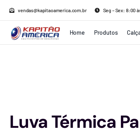
Ir
vendas@kapitaoamerica.com.br
Seg – Sex: 8:00 à
para
o
Home
Produtos
Calç
conteúdo
Luva Térmica Pa