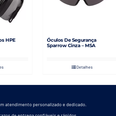
os HPE
Óculos De Segurança
Sparrow Cinza – MSA
es
Detalhes
m atendimento personalizado e dedicado.
azos de entrega confiáveis e rápidos.