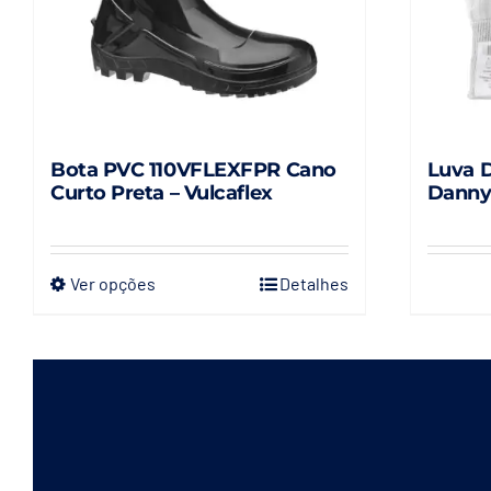
Bota PVC 110VFLEXFPR Cano
Luva D
Curto Preta – Vulcaflex
Dann
Ver opções
Detalhes
Este
produto
tem
várias
variantes.
As
opções