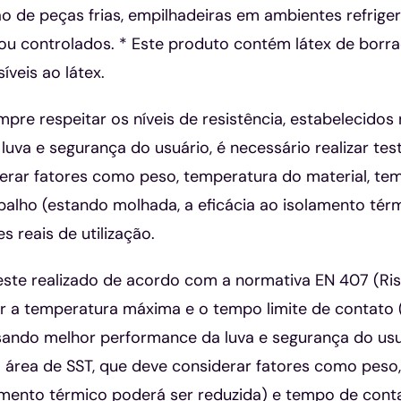
ção de peças frias, empilhadeiras em ambientes refrig
ou controlados. * Este produto contém látex de borra
veis ao látex.
re respeitar os níveis de resistência, estabelecidos 
uva e segurança do usuário, é necessário realizar tes
erar fatores como peso, temperatura do material, te
alho (estando molhada, a eficácia ao isolamento térm
 reais de utilização.
te realizado de acordo com a normativa EN 407 (Ris
r a temperatura máxima e o tempo limite de contato 
isando melhor performance da luva e segurança do usuá
à área de SST, que deve considerar fatores como peso
lamento térmico poderá ser reduzida) e tempo de conta