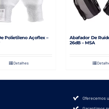
Abafador De Ruíd
e Polietileno Açoflex –
26dB – MSA
y
Detalhes
Detalh
Oferecemos u
Garantimos pr