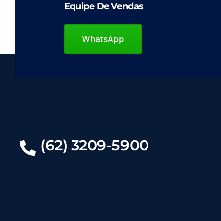
Equipe De Vendas
podem
ser
WhatsApp
escolhidas
na
página
do
produto
(62) 3209-5900