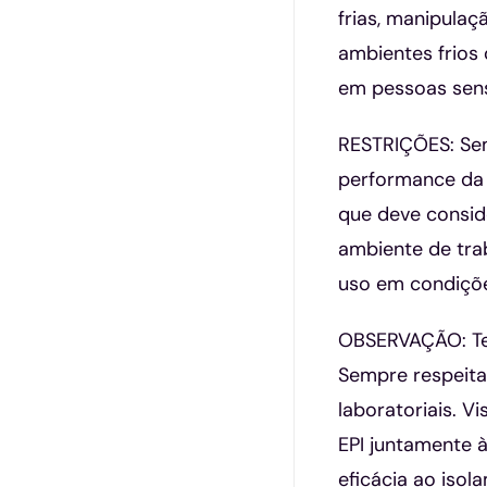
frias, manipula
ambientes frios 
em pessoas sensí
RESTRIÇÕES: Semp
performance da l
que deve consid
ambiente de trab
uso em condições
OBSERVAÇÃO: Tes
Sempre respeita
laboratoriais. V
EPI juntamente 
eficácia ao iso