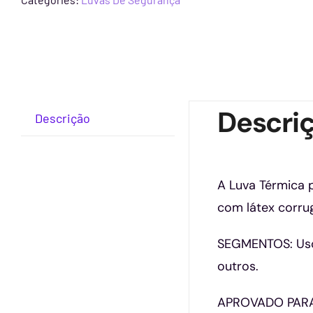
Descri
Descrição
A Luva Térmica p
com látex corrug
SEGMENTOS: Uso i
outros.
APROVADO PARA: s