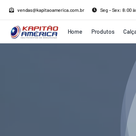
Ir
vendas@kapitaoamerica.com.br
Seg – Sex: 8:00 à
para
o
Home
Produtos
Calç
conteúdo