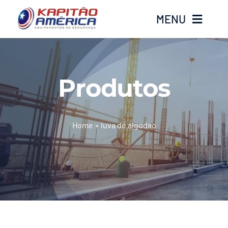
Ir
MENU
para
o
conteúdo
Home
Produtos
Produtos
Calçados
Home
»
luva de algodao
Luvas
Altura
Óculos