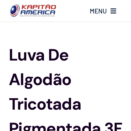
Ir
MENU
para
o
conteúdo
Home
Luva De
Produtos
Calçados
Algodão
Luvas
Tricotada
Altura
Pigmentada 3F
Óculos