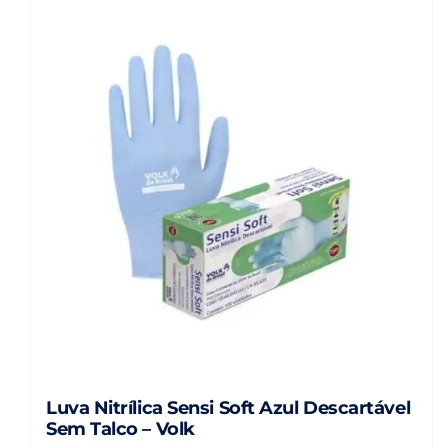
variantes.
As
opções
podem
ser
escolhidas
na
página
do
produto
Luva Nitrílica Sensi Soft Azul Descartável
Sem Talco – Volk