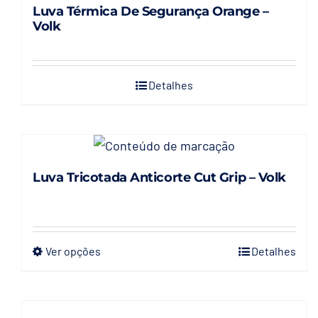
Luva Térmica De Segurança Orange –
Volk
Detalhes
Luva Tricotada Anticorte Cut Grip – Volk
Ver opções
Detalhes
Este
produto
tem
várias