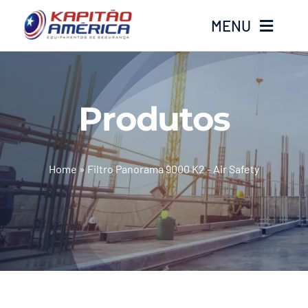
Ir
MENU
para
o
conteúdo
Home
Produtos
Produtos
Calçados
Home
»
Filtro Panorama 9000 K2 - Air Safety
Luvas
Altura
Óculos