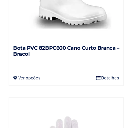
Bota PVC 82BPC600 Cano Curto Branca –
Bracol
Ver opções
Detalhes
Este
produto
tem
várias
variantes.
As