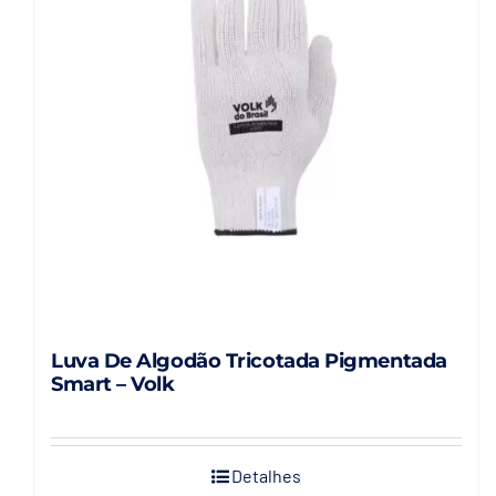
opções
podem
ser
escolhidas
na
página
do
produto
Luva De Algodão Tricotada Pigmentada
Smart – Volk
Detalhes