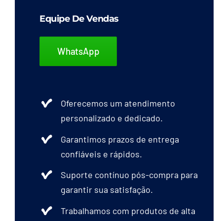
As
opções
Equipe De Vendas
podem
ser
WhatsApp
escolhidas
na
página
Oferecemos um atendimento
do
personalizado e dedicado.
produto
Garantimos prazos de entrega
confiáveis e rápidos.
Suporte contínuo pós-compra para
garantir sua satisfação.
Trabalhamos com produtos de alta