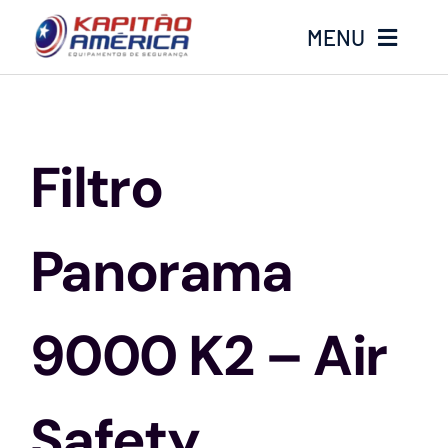
Ir
MENU
para
o
conteúdo
Home
Filtro
Produtos
Calçados
Panorama
Luvas
9000 K2 – Air
Altura
Safety
Óculos