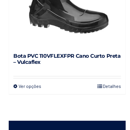
Bota PVC 110VFLEXFPR Cano Curto Preta
– Vulcaflex
Ver opções
Detalhes
Este
produto
tem
várias
variantes.