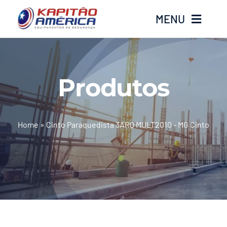
Ir
MENU
para
o
conteúdo
Home
Produtos
Produtos
Calçados
Home
»
Cinto Paraquedista 3ARQ MULT2010 - MG Cinto
Luvas
Altura
Óculos