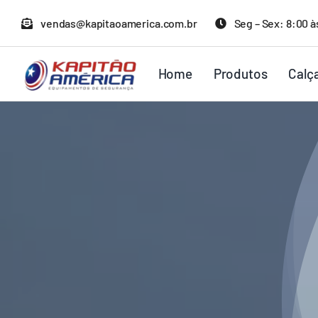
Ir
vendas@kapitaoamerica.com.br
Seg – Sex: 8:00 à
para
o
Home
Produtos
Calç
conteúdo