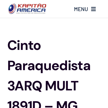
Ir
MENU
para
o
conteúdo
Home
Cinto
Produtos
Calçados
Paraquedista
Luvas
3ARQ MULT
Altura
1891D – MG
Óculos