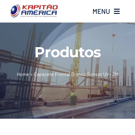
Ir
MENU
para
o
conteúdo
Home
Produtos
Produtos
Calçados
Home
»
Capacete Frontal Branco Sensor UV - 3M
Luvas
Altura
Óculos