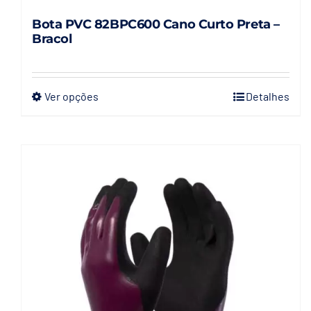
Bota PVC 82BPC600 Cano Curto Preta –
Bracol
Ver opções
Detalhes
Este
produto
tem
várias
variantes.
As
opções
podem
ser
escolhidas
na