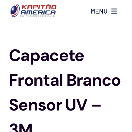
Ir
MENU
para
o
conteúdo
Home
Capacete
Produtos
Calçados
Frontal Branco
Luvas
Sensor UV –
Altura
3M
Óculos