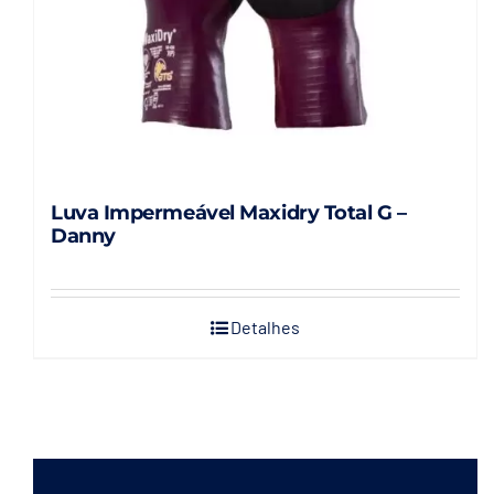
página
do
produto
Luva Impermeável Maxidry Total G –
Danny
Detalhes