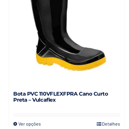
Bota PVC 110VFLEXFPRA Cano Curto
Preta – Vulcaflex
Ver opções
Detalhes
Este