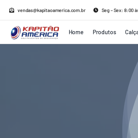
Ir
vendas@kapitaoamerica.com.br
Seg – Sex: 8:00 à
para
o
Home
Produtos
Calç
conteúdo