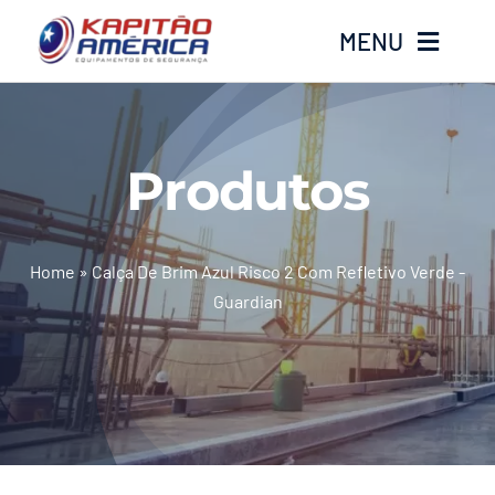
Ir
MENU
para
o
conteúdo
Home
Produtos
Produtos
Calçados
Home
»
Calça De Brim Azul Risco 2 Com Refletivo Verde -
Guardian
Luvas
Altura
Óculos