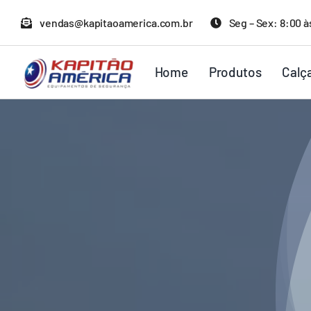
Ir
vendas@kapitaoamerica.com.br
Seg – Sex: 8:00 à
para
o
Home
Produtos
Calç
conteúdo