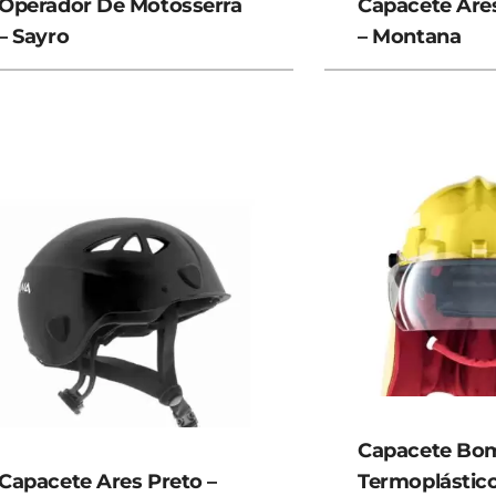
Operador De Motosserra
Capacete Are
– Sayro
– Montana
Capacete Bo
Capacete Ares Preto –
Termoplástic