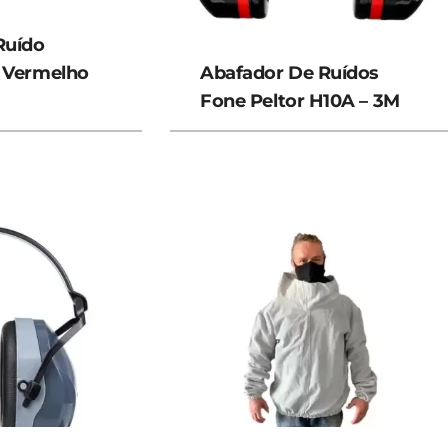
Ruído
 Vermelho
Abafador De Ruídos
Fone Peltor H10A – 3M