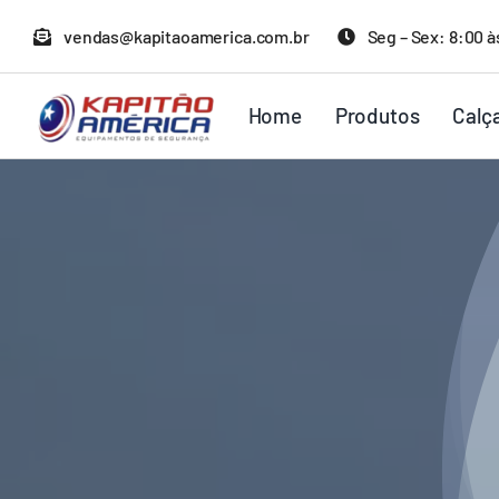
Ir
vendas@kapitaoamerica.com.br
Seg – Sex: 8:00 à
para
o
Home
Produtos
Calç
conteúdo