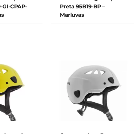
9-GI-CPAP-
Preta 95B19-BP –
as
Marluvas