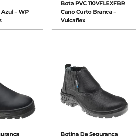
Bota PVC 110VFLEXFBR
 Azul – WP
Cano Curto Branca –
s
Vulcaflex
gurança
Botina De Segurança