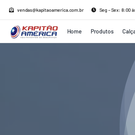
Ir
vendas@kapitaoamerica.com.br
Seg – Sex: 8:00 à
para
o
Home
Produtos
Calç
conteúdo