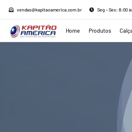
Ir
vendas@kapitaoamerica.com.br
Seg – Sex: 8:00 à
para
o
Home
Produtos
Calç
conteúdo