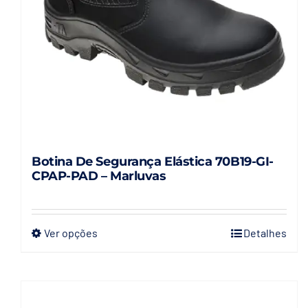
Botina De Segurança Elástica 70B19-GI-
CPAP-PAD – Marluvas
Ver opções
Detalhes
Este
produto
tem
várias