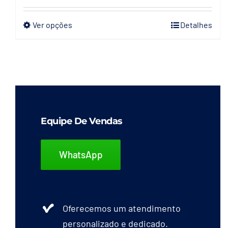
Ver opções
Detalhes
Este
produto
tem
várias
variantes.
As
opções
Equipe De Vendas
podem
ser
WhatsApp
escolhidas
na
página
Oferecemos um atendimento
do
personalizado e dedicado.
produto