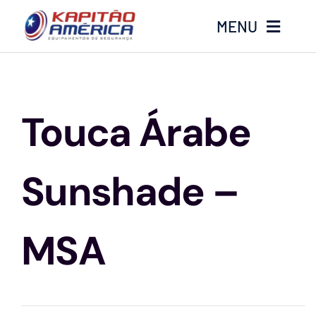
Ir
MENU
para
o
conteúdo
Home
Touca Árabe
Produtos
Calçados
Sunshade –
Luvas
MSA
Altura
Óculos