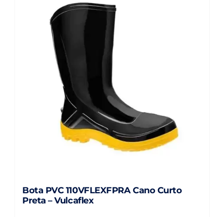
variantes.
As
opções
podem
ser
escolhidas
na
página
do
produto
Bota PVC 110VFLEXFPRA Cano Curto
Preta – Vulcaflex